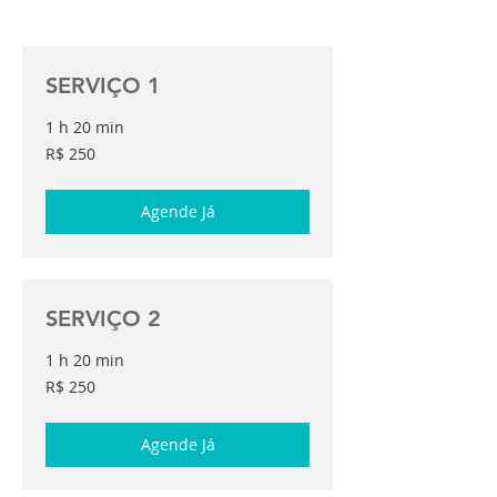
SERVIÇO 1
1 h 20 min
250
R$ 250
Reais
brasileiros
Agende Já
SERVIÇO 2
1 h 20 min
250
R$ 250
Reais
brasileiros
Agende Já