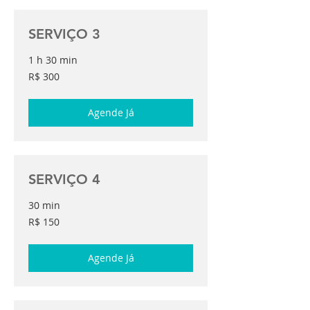
SERVIÇO 3
1 h 30 min
300
R$ 300
Reais
brasileiros
Agende Já
SERVIÇO 4
30 min
150
R$ 150
Reais
brasileiros
Agende Já