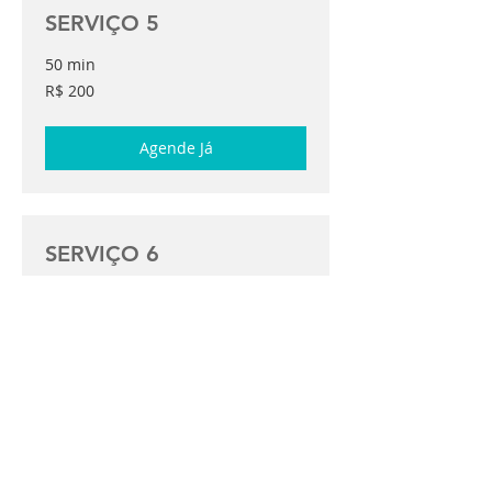
SERVIÇO 5
50 min
200
R$ 200
Reais
brasileiros
Agende Já
SERVIÇO 6
1 h 20 min
250
R$ 250
Reais
brasileiros
Agende Já